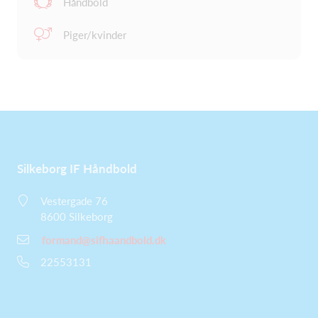
Håndbold
Piger/kvinder
Silkeborg IF Håndbold
Vestergade 76
8600 Silkeborg
formand@sifhaandbold.dk
22553131