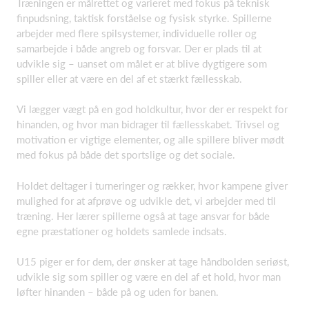
Træningen er målrettet og varieret med fokus på teknisk
finpudsning, taktisk forståelse og fysisk styrke. Spillerne
arbejder med flere spilsystemer, individuelle roller og
samarbejde i både angreb og forsvar. Der er plads til at
udvikle sig – uanset om målet er at blive dygtigere som
spiller eller at være en del af et stærkt fællesskab.
Vi lægger vægt på en god holdkultur, hvor der er respekt for
hinanden, og hvor man bidrager til fællesskabet. Trivsel og
motivation er vigtige elementer, og alle spillere bliver mødt
med fokus på både det sportslige og det sociale.
Holdet deltager i turneringer og rækker, hvor kampene giver
mulighed for at afprøve og udvikle det, vi arbejder med til
træning. Her lærer spillerne også at tage ansvar for både
egne præstationer og holdets samlede indsats.
U15 piger er for dem, der ønsker at tage håndbolden seriøst,
udvikle sig som spiller og være en del af et hold, hvor man
løfter hinanden – både på og uden for banen.